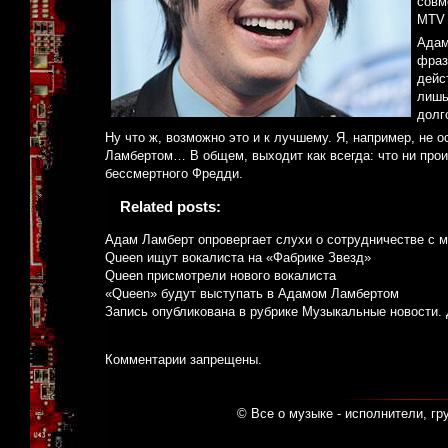
совм
MTV 
Адам
фраз
дейс
лишь
долг
Ну что ж, возможно это и к лучшему. Я, например, не 
Ламбертом… В общем, выходит как всегда: что ни прои
бессмертного Фредди.
Related posts:
Адам Ламберт опровергает слухи о сотрудничестве с 
Queen ищут вокалиста на «Фабрике Звезд»
Queen присмотрели нового вокалиста
«Queen» будут выступать в Адамом Ламбертом
Запись опубликована в рубрике
Музыкальные новости
.
Комментарии запрещены.
© Все о музыке - исполнители, гр