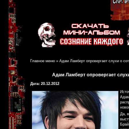
Главное меню
»
Адам Ламберт опровергает слухи о со
Адам Ламберт опровергает слух
Дата: 20.12.2012
Источ
Адам
расп
ново
Да, 
выст
Брай