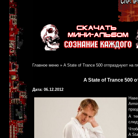
Главное меню
»
A State of Trance 500 отпразднуют на п
A State of Trance 500
Дата: 06.12.2012
Наве
Armi
праз
А те
след
Чтоб
A St