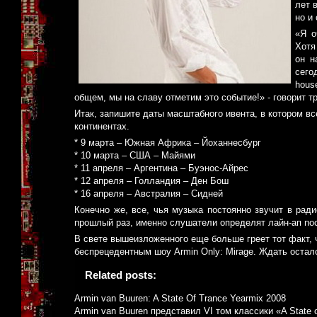
лет 
но и 
«Я о
Хотя
он н
сего
hous
общем, мы на славу отметим это событие!» - говорит тр
Итак, запишите даты масштабного ивента, в котором все
континентах.
* 9 марта – Южная Африка – Йоханнесбург
* 10 марта – США – Майями
* 11 апреля – Аргентина – Буэнос-Айрес
* 12 апреля – Голландия – Ден Бош
* 16 апреля – Австралия – Сидней
Конечно же, все, чья музыка постоянно звучит в ради
прошлый раз, именно слушатели определят лайн-ап по
В свете вышеизложенного еще больше греет тот факт, 
беспрецедентным шоу Armin Only: Mirage. Ждать остал
Related posts:
Armin van Buuren: A State Of Trance Yearmix 2008
Armin van Buuren представил VI том классики «A State 