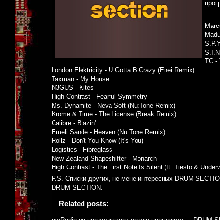
прог
Marcu
Madu
S.P.Y
S.I.N
TC -
London Elektricity - U Gotta B Crazy (Enei Remix)
Taxman - My House
N3GUS - Kites
High Contrast - Fearful Symmetry
Ms. Dynamite - Neva Soft (Nu:Tone Remix)
Krome & Time - The License (Break Remix)
Calibre - Blazin'
Emeli Sande - Heaven (Nu:Tone Remix)
Rollz - Don't You Know (It's You)
Logistics - Fibreglass
New Zealand Shapeshifter - Monarch
High Contrast - The First Note Is Silent (ft. Tiesto & Underw
P.S. Списки других, не мене интересных DRUM SECTION
DRUM SECTION.
Related posts:
myRadio.ua представляет новую программу — DRUM 