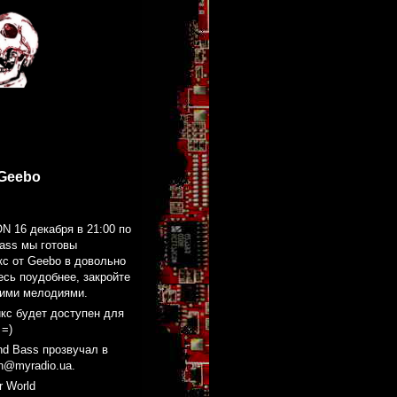
 Geebo
 16 декабря в 21:00 по
ass мы готовы
с от Geebo в довольно
тесь поудобнее, закройте
щими мелодиями.
икс будет доступен для
 =)
nd Bass прозвучал в
n@myradio.ua.
er World