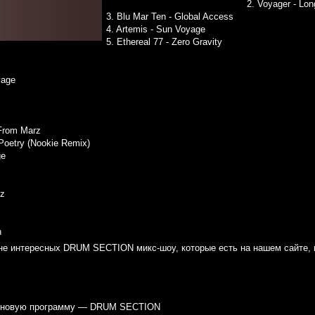
2. Voyager - Lon
3. Blu Mar Ten - Global Access
4. Artemis - Sun Voyage
5. Ethereal 77 - Zero Gravity
yage
 From Marz
Poetry (Nookie Remix)
ge
ez
n
ене интересных DRUM SECTION микс-шоу, которые есть на нашем сайте, 
т новую программу — DRUM SECTION