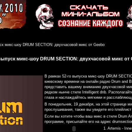
уск микс-шоу DRUM SECTION: двухчасовой микс от Geebo
выпуск микс-шоу DRUM SECTION: двухчасовой микс от
В рамках 52-го выпуска микс-шоу DRUM SECTION
киевскому времени на онлайн радио Drum and B
представить вашему вниманию двухчасовой мик
редком нынче стиле Intelligent dnb. Располагай
глаза и наслаждайтесь мягкими и расслабляю
В понедельник, 19 декабря, на этой странице м
прослушивания, также вы увидете его плейлист
Если вы хотите чтобы ваш микс в стиле Drum A
программе, присылайте его на адреc drumsectio
1. Artemis - Inn