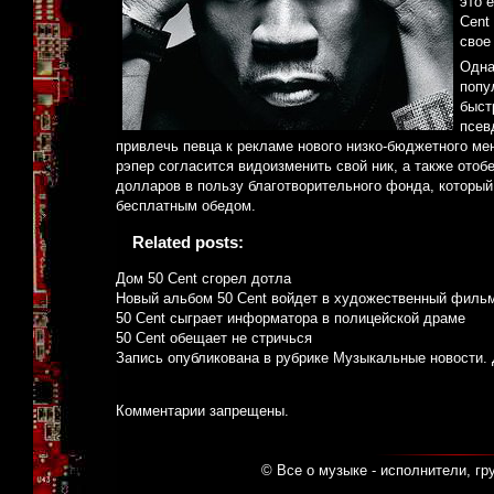
это 
Cent
свое
Одна
попу
быст
псев
привлечь певца к рекламе нового низко-бюджетного мен
рэпер согласится видоизменить свой ник, а также отоб
долларов в пользу благотворительного фонда, который 
бесплатным обедом.
Related posts:
Дом 50 Cent сгорел дотла
Новый альбом 50 Cent войдет в художественный филь
50 Cent сыграет информатора в полицейской драме
50 Cent обещает не стричься
Запись опубликована в рубрике
Музыкальные новости
.
Комментарии запрещены.
© Все о музыке - исполнители, гр