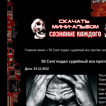
Главное меню
»
50 Cent подал судебный иск против с
50 Cent подал судебный иск про
Дата: 24.12.2012
Посл
Томп
нахо
Сам 
имя 
смот
Брет