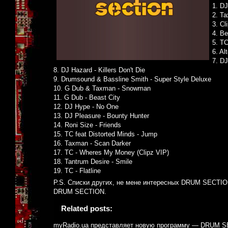
1. D
2. Ta
3. Cl
4. Be
5. TC
6. Al
7. DJ
8. DJ Hazard - Killers Don't Die
9. Drumsound & Bassline Smith - Super Style Deluxe
10. G Dub & Taxman - Snowman
11. G Dub - Beast City
12. DJ Hype - No One
13. DJ Pleasure - Bounty Hunter
14. Roni Size - Friends
15. TC feat Distorted Minds - Jump
16. Taxman - Scan Darker
17. TC - Wheres My Money (Clipz VIP)
18. Tantrum Desire - Smile
19. TC - Flatline
P.S. Списки других, не мене интересных DRUM SECTION
DRUM SECTION.
Related posts:
myRadio.ua представляет новую программу — DRUM 