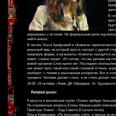
руко
Ареф
зрит
В св
ярос
будт
свет
вернувшись к истокам. Не формальным ритм-энд-блюзо
найти аналог.
В песнях Ольги Арефьевой и «Ковчега» переплетаются и
реальный мир, на который просто смотрят с другой с
жанровую форму, а музыканты «Ковчега» находятся на 
живет, словно играет. «Я считаю, что мы делаем насто
живой организм Слов нынче нет. Последнее неопошленно
них может быть такой или сякой стилевой оттенок, иг
наоборот, с тонким и изысканным колоритом. Вот в эти
лукавого. Человек делает стиль, а не стиль делает че
19:00, 24 октября, г.Киев, ДК Офицеров. Ул. Грушевског
Related posts:
9 августа в московском клубе «Точка» пройдет большо
На откровенные вопросы Елены Афанасьевой отвечали
Прем’єра: Ковчег – Леді-Самота (Слухати пісню)
Ольга Кормухина: «По большому счёту, я никуда не ис