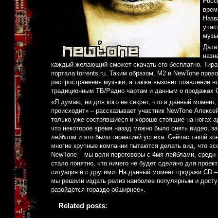
Росс
врем
Назв
учас
музы
Дата
назн
каждый желающий сможет скачать его бесплатно. Тир
портала torrents.ru. Таким образом, М2 и NewTone про
распространения музыки, а также вызовет появление н
традиционным ТВ/Радио чартам и данным о продажах C
«Я думаю, ни для кого не секрет, что в данный момент
происходит» – рассказывает участник NewTone Алексей
только уже состоявшиеся и хорошо стоящие на ногах ар
что некоторое время назад можно было снять видео, за
лейблом и это было гарантией успеха. Сейчас такой кон
многие крупные компании пытаются делать вид, что все
NewTone – мы вели переговоры с 4мя лейблами, среди
стало понятно, что ничего не будет сделано для проек
ситуация и с другими. На данный момент продажи CD 
мы решили издать релиз наиболее популярным и досту
разойдется гораздо обширнее».
Related posts: