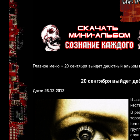
Главное меню
»
20 сентября выйдет дебютный альбом 
20 сентября выйдет д
Дата: 26.12.2012
В ав
нест
В ре
торре
torr
груп
слуш