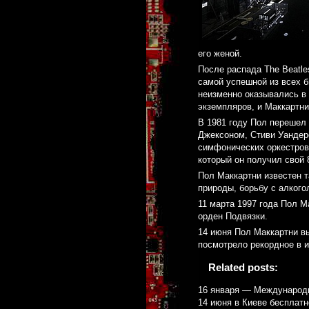
его женой.
После распада The Beatle
самой успешной из всех б
неизменно оказывались в
экземпляров, и Маккартни
В 1981 году Пол перешел
Джексоном, Стиви Уандеро
симфонических оркестров.
который он получил свой 
Пол Маккартни известен т
природы, борьбу с алкого
11 марта 1997 года Пол М
орден Подвязки.
14 июня Пол Маккартни в
посмотрело рекордное в и
Related posts:
16 января — Международн
14 июня в Киеве бесплатн