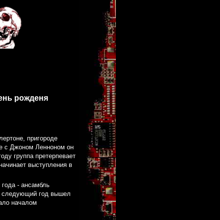
день рожденя
лертоне, пригороде
те с Джоном Ленноном он
году группа претерпевает
 начинает выступления в
 года - ансамбль
На следующий год вышел
тало началом