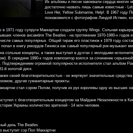
Их альбомы и песни завоевали сердца многих 
достаточно назвать лишь самые известные - Let I
Love Her, Yellow Submarine, Help!. В 1967 году 
познакомился с фотографом Линдой Истмен, кот
s в 1971 году супруги Маккартни создали группу Wings. Сольная карьер
ывших членов ансамбля The Beatles - на протяжении 1970-1980-х годов 
 числе самых популярных. Общий тираж его пластинок к 1979 году сост
 попал в книгу рекордов Гиннеса как самый популярный рок-музыкант ми
 на сольные концерты, а также выступал в дуэтах с молодыми исполни
м). В середине 1990-х годов композитор взялся за сочинение серьезно
 Подтверждением огромной популярности исполнителя стал альбом Flami
81-й золотой диск.
акже своей благотворительностью - он жертвует значительные средств
лизмом, другие гуманитарные проекты.
аккартни стал сэром Полом, получив из рук королевы одну из высших на
ыступил с благотворительным концертом на Майдане Незалежности в Ки
стории Украины количество зрителей - 14 млн человек.
ый день The Beatles
о выступит сэр Пол Маккартни