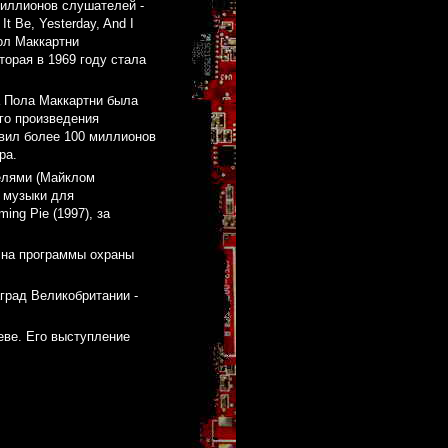
миллионов слушателей -
t Be, Yesterday, And I
Пол Маккартни
орая в 1969 году стала
а Пола Маккартни была
его произведения
авил более 100 миллионов
ра.
телями (Майклом
й музыки для
ng Pie (1997), за
а на программы охраны
град Великобритании -
еве. Его выступление