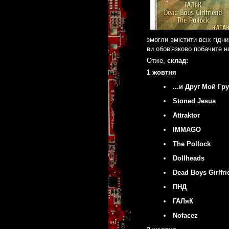
змогли вмістити всіх гідн
ви обов'язково побачите н
Отже,
склад:
1 жовтня
...и Друг Мой Гр
Stoned Jesus
Attraktor
IMMAGO
The Pollock
Dollheads
Dead Boys Girlfri
ПНД
ГАЛяК
Nofacez