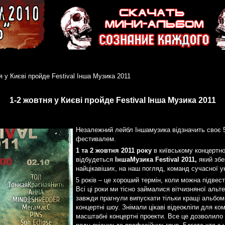
я у Києві пройде Festival Інша Музика 2011
1-2 жовтня у Києві пройде Festival Інша Музика 2011
Незалежний лейбл Іншамузика відзначить своє 
фестивалем.
1 та 2 жовтня 2011 року
в київському концертно
відбудеться
ІншаМузика Festival 2011,
який збе
найцікавіших, на наш погляд, команд сучасної у
5 років – це хороший термін, коли можна підвест
Всі ці роки ми тісно займалися вітчизняної аль
завжди прагнули випускати тільки кращі альбоми
концертні шоу. Знімали цікаві відеокліпи для ком
масштабні концертні проекти. Все це дозволило