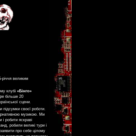
5-річчя великим
му клубі
«Бінго»
ре більше 20
країнської сцени.
и підсумки своєї роботи.
тернативною музикою. Ми
 і робити яскраві
анд, робили великі тури і
 заявити про себе цілому