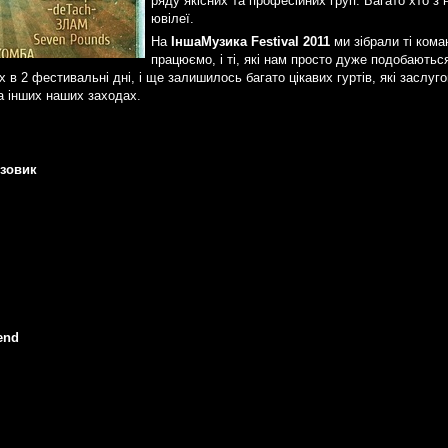
ряду якісних та професійних груп. Багато хто з
ювілеї.
На
ІншаМузика Festival 2011
ми зібрали ті кома
працюємо, і ті, які нам просто дуже подобаютьс
их в 2 фестивальні дні, і ще залишилось багато цікавих гуртів, які заслуг
а інших наших заходах.
узовик
end