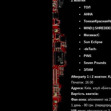
2 жовтня
ТОЛ
АННА
ТонкаяКраснаяН
MIND:|:SHREDDE
МегамасС
Sun Eclipse
-deTach-
PINS
Seven Pounds
ЗЛАМ
Afterparty 1 і 2 жовтня
Початок: 16.00
Адреса:
Київ, клуб «Бінго
Вартість квитків:
Фан-зона:
абонемент на 2 
1 день - 80 грн. (передпро
VIP-зона:
абонемент на 2 д