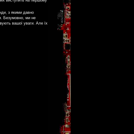
 них виступить на першому
нди, з якими давно
я. Безумовно, ми не
овують вашої уваги. Але їх