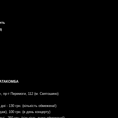
ить
R
: KАTAKOMБА
», пр-т Перемоги, 112 (м. Святошино)
дні - 130 грн. (кількість обмежена!)
даж), 100 грн. (в день концерту)
ні - 250 грн. (кількість дуже обмежена!)