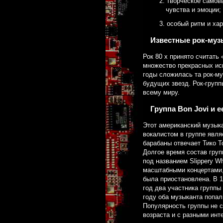
творческое самов
чувства и эмоции;
особый ритм и хар
Известные рок-муз
Рок 80 х принято считать
множество прекрасных исп
годы сложилась та рок-му
будущих звезд. Рок-групп
всему миру.
Группа Bon Jovi и 
Этот американский музыка
вокалистом в группе явля
барабаны отвечает Тико Т
Долгое время состав гру
под названием Slippery W
масштабными концертами,
была приостановлена. В 1
год два участника группы
году оба музыканта попал
Популярность группы не с
возраста и с разными инт