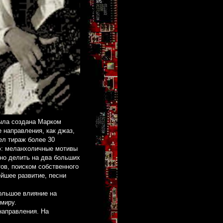
 была создана Марком
 направления, как джаз,
ел тираж более 30
ю: меланхоличные мотивы
но делить на два больших
ов, поиском собственного
йшее развитие, песни
большое влияние на
миру.
направления. На