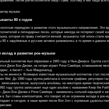
ыражение: песни рок-исполнители пишут сами, поэтому в них чаще всег
актер музыки.
ыканты 80 х годов
 «золотым периодом» в развитии этого музыкального направления. Это 
олнителей и легендарных песен, которые никогда не потеряют своей зн
зыка, которая по праву считается вечной, музыканты той эпохи стали я
ы 80 х зарубежные и русские активно развивались в то время и давали 
ее вклад в развитие рок-музыки
льный коллектив был образован и 1983 году в Нью-Джерси. Группа состо
ется Джон Бон Джови, на гитаре играет Ричи Самбора, клавишником явл
оррес, а басист – Хью Макдональд.
ппы не менялся. Всемирно известным музыкальный коллектив стал после
hen Wet. До 1990 года группа работала в плотном графике, регулярно га
 записывала песни, выпускала альбомы, на некоторое время творческая
992 году группа записывает еще один альбом с названием Keep the Faith
 – Джон Бон Джови и Ричи Самбора – занимались сольной карьерой и за
и в Зал славы композиторов, что говорит об их огромном вкладе в рок-м
падает и сегодня, в наше время песни Bon Jovi с огромным удовольст
ересами.