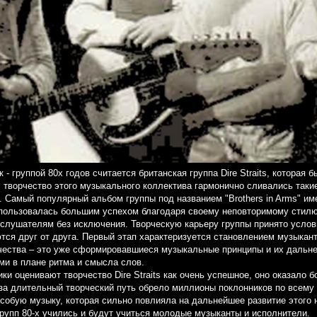
- группой 80х годов считается британская группа Dire Straits, которая
 творчество этого музыкального коллектива гармонично сливались такие
л. Самый популярный альбом группы под названием "Brothers in Arms" им
 пользовалась большим успехом благодаря своему неповторимому стил
 слушателям без исключения. Творческую карьеру группы принято услов
тся друг от друга. Первый этап характеризуется становлением музыкант
рчества – это уже сформировавшиеся музыкальные принципы и их дальне
ми в плане ритма и смысла слов.
ки оценивают творчество Dire Straits как очень успешное, оно оказало 
за длительный творческий путь обрело миллионы поклонников по всему 
особую музыку, которая сильно повлияла на дальнейшее развитие этого 
рупп 80-х учились и будут учиться молодые музыканты и исполнители.