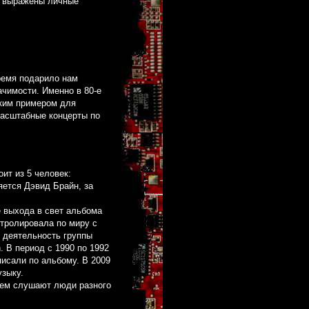
о выражены личные
время подарило нам
ачимости. Именно в 80-е
рким примером для
масштабные концерты по
ит из 5 человек:
яется Дэвид Брайн, за
 выхода в свет альбома
стролировала по миру с
 деятельность группы
. В период с 1990 по 1992
писали по альбому. В 2009
узыку.
вием слушают люди разного