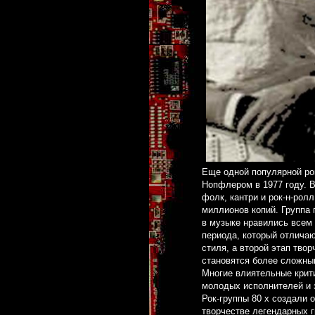
Еще одной популярной рок 
Нопфлером в 1977 году. В
фолк, кантри и рок-н-рол
миллионов копий. Группа
в музыке нравились всем
периода, который отличаю
стиля, а второй этап тво
становятся более сложны
Многие влиятельные крити
молодых исполнителей и 
Рок-группы 80 х создали 
творчестве легендарных г