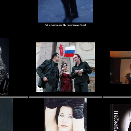
Обои Lacrimosa #12 (lacrimoza/176.jpg)