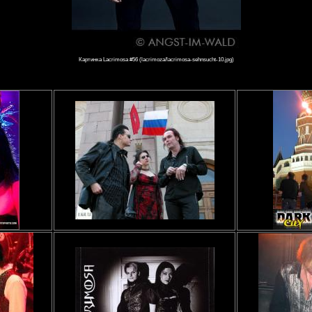
Картинка Lacrimosa #56 (lacrimoza/lacrimosa-sehnsucht-10.jpg)