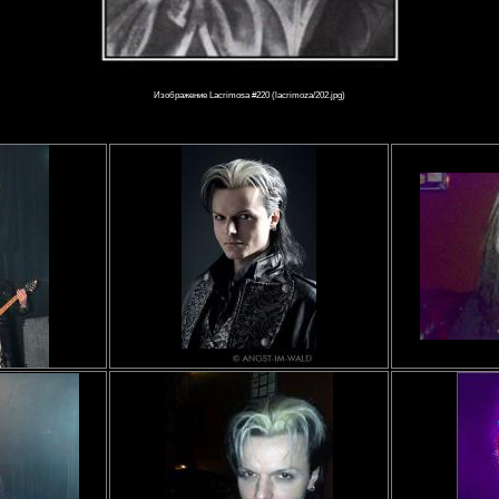
Изображение Lacrimosa #220 (lacrimoza/202.jpg)