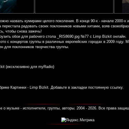
можно назвать кумирами целого поколения. В конце 90-х - начале 2000-х 
а перестала радовать своих поклонников новыми хитами, взяв своеобра
сь, чтобы снова зажечь!
рузить обои для рабочего стола _RIS8690.jpg №77 с Limp Bizkit онлайн.
ото с концертов группы в различных европейских городах в 2009 году. 
ен для поклонников творчества группы.
zkit (ексклюзивно для myRadio)
убрике
Картинки - Limp Bizkit
. Добавьте в закладки
постоянную ссылку
.
е о музыке - исполнители, группы, авторы. 2004 - 2026. Все права защи