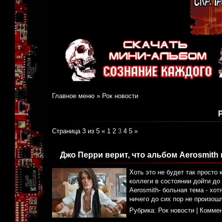
Главное меню
»
Рок новости
Страница 3 из 5
«
1
2
3
4
5
»
Джо Перри верит, что альбом Aerosmith
Хоть это не будет так просто 
коллеги в состоянии дойти до
Aerosmith- больная тема - хот
ничего до сих пор не произошл
Рубрика:
Рок новости
|
Коммен