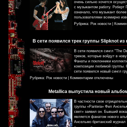
очень сильно хочется осущес
с музыкантом работу. Роберт
означало, что музыкант более
пользователями всемирно изв
Рубрика:
Рок новости
|
Коммен
В сети появился трек группы Slipknot из
В сети появился сингл "The Dev
треков, которые войдут в нов
Фанаты и поклонники коллект
композиции любимой группы. С
сети появился новый сингл гру
Рубрика:
Рок новости
|
Комментарии отключены
Metallica выпустила новый альб
В частности свое отрицатель
группы «Pantera» Фил Ансель
свет» заявил он. Бывший вока
является фанатом нового альб
Ансельмо британский журнал 