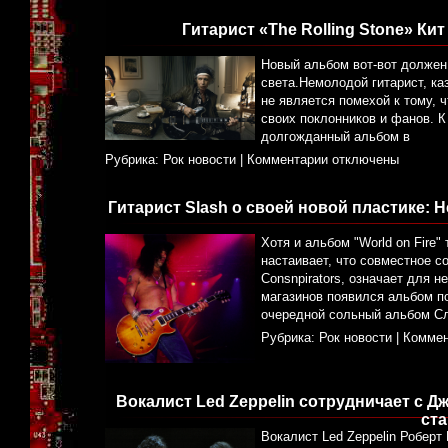
Гитарист «The Rolling Stone» К
Новый альбом вот-вот должен 
света.Немолодой гитарист, каз
не является помехой к тому,
своих поклонников и фанов. К
долгожданный альбом в
Рубрика:
Рок новости
|
Комментарии отключены
Гитарист Slash о своей новой пластике: 
Хотя и альбом "World on Fire"
настаивает, что совместное с
Consnpirators, означает для 
магазинов появился альбом по
очередной сольный альбом С
Рубрика:
Рок новости
|
Коммен
Вокалист Led Zeppelin сотрудничает с Д
ст
Вокалист Led Zeppelin Роберт