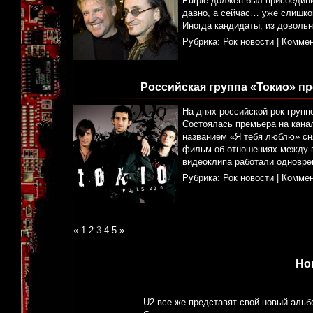
Purple должен был присоединит
давно, а сейчас… уже слишком
Иногда кандидаты, из довольн
Рубрика:
Рок новости
|
Коммен
Российская группа «Токио» п
На днях российской рок-групп
Состоялась премьера на канал
названием «Я тебя люблю» сн
фильм об отношениях между 
видеоклипа работали одновре
Рубрика:
Рок новости
|
Коммен
«
1
2
3
4
5
»
Но
U2 все же представят свой новый альб