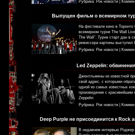
Рубрика:
Рок новости
|
Коммен
Выпущен фильм о всемирном турне
На фестивале кино в Торонто
всемирном турне The Wall Live
The Wall”. Турне старт дан в 
режиссера картины выступил 
Рубрика:
Рок новости
|
Коммен
Led Zeppelin: обвинени
Джентльмены из известной бри
свой адрес, с которыми обрати
одной из самых известных ком
произведение с красивейшим н
Zeppelin
Рубрика:
Рок новости
|
Коммен
Deep Purple не присоединится к Rock an
В недавнем интервью Роджер 